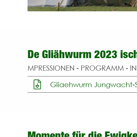
De Gliähwurm 2023 isch
MPRESSIONEN - PROGRAMM - I
Gliaehwurm Jungwacht-S
Momente für die Ewigke