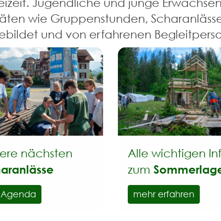
Freizeit. Jugendliche und junge Erwachse
äten wie Gruppenstunden, Scharanlässe 
ebildet und von erfahrenen Begleitperso
ere nächsten
Alle wichtigen In
aranlässe
Sommerlag
zum
r Agenda
mehr erfahren